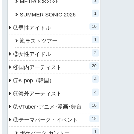
METROCK2026
1
SUMMER SONIC 2026
10
②男性アイドル
1
嵐ラストツアー
2
③女性アイドル
20
④国内アーティスト
4
⑤K-pop（韓国）
4
⑥海外アーティスト
10
⑦VTuber･アニメ･漫画･舞台
18
⑨テーマパーク・イベント
1
ポケパーク カントー