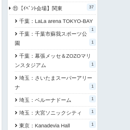
37
⑪【ｲﾍﾞﾝﾄ会場】関東
千葉：LaLa arena TOKYO-BAY
1
千葉：千葉市蘇我スポーツ公
1
園
千葉：幕張メッセ＆ZOZOマリ
1
ンスタジアム
埼玉：さいたまスーパーアリー
1
ナ
1
埼玉：ベルーナドーム
1
埼玉：大宮ソニックシティ
1
東京：Kanadevia Hall