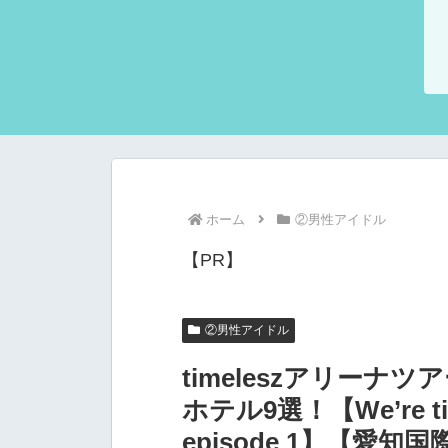
ホーム
②男性アイドル
【PR】
②男性アイドル
timeleszアリーナツア
ホテル9選！【We’re time
episode 1】【愛知