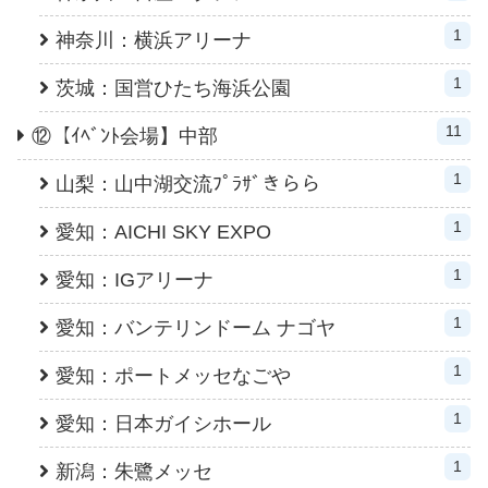
1
神奈川：横浜アリーナ
1
茨城：国営ひたち海浜公園
11
⑫【ｲﾍﾞﾝﾄ会場】中部
1
山梨：山中湖交流ﾌﾟﾗｻﾞきらら
1
愛知：AICHI SKY EXPO
1
愛知：IGアリーナ
1
愛知：バンテリンドーム ナゴヤ
1
愛知：ポートメッセなごや
1
愛知：日本ガイシホール
1
新潟：朱鷺メッセ