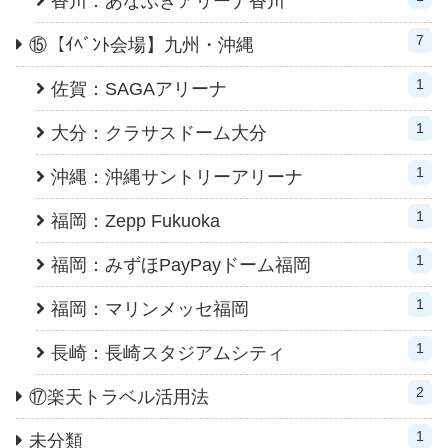
香川：あなぶきアリーナ香川
7
⑮【ｲﾍﾞﾝﾄ会場】九州・沖縄
1
佐賀：SAGAアリーナ
1
大分：クラサスドーム大分
1
沖縄：沖縄サントリーアリーナ
1
福岡：Zepp Fukuoka
1
福岡：みずほPayPayドーム福岡
1
福岡：マリンメッセ福岡
1
長崎：長崎スタジアムシティ
2
⑰楽天トラベル活用法
1
未分類