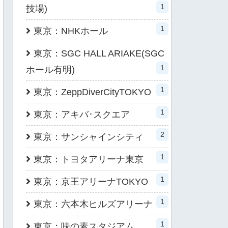
1
技場)
1
東京：NHKホール
東京：SGC HALL ARIAKE(SGC
1
ホール有明)
1
東京：ZeppDiverCityTOKYO
1
東京：アキバ･スクエア
2
東京：サンシャインシティ
1
東京：トヨタアリーナ東京
1
東京：京王アリーナTOKYO
1
東京：六本木ヒルズアリーナ
1
東京：味の素スタジアム