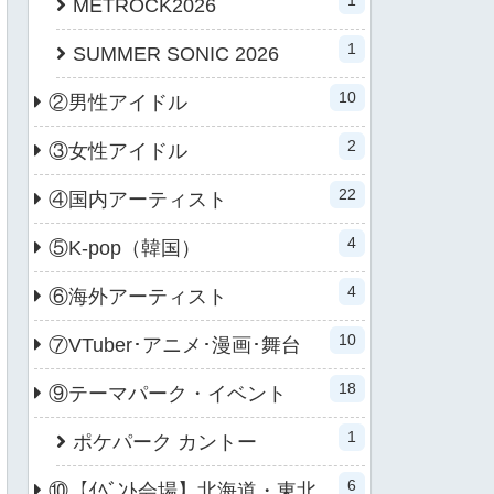
METROCK2026
1
SUMMER SONIC 2026
10
②男性アイドル
2
③女性アイドル
22
④国内アーティスト
4
⑤K-pop（韓国）
4
⑥海外アーティスト
10
⑦VTuber･アニメ･漫画･舞台
18
⑨テーマパーク・イベント
1
ポケパーク カントー
6
⑩【ｲﾍﾞﾝﾄ会場】北海道・東北