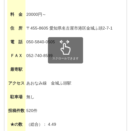
料 金
20000円～
住 所
〒455-8605 愛知県名古屋市港区金城ふ頭2-7-1
電 話
050-5840-0505
ＦＡＸ
052-740-8599
スクロールできます
最寄駅
アクセス
あおなみ線 金城ふ頭駅
駐車場
無し
投稿件数
520件
★の数
（総合）： 4.49