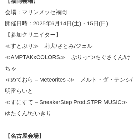
【
福岡会場
】
会場：マリンメッセ福岡
開催日時：2025年6月14日(土)・15日(日)
【参加クリエイター】
≪すとぷり≫ 莉犬/さとみ/ジェル
≪AMPTAKxCOLORS≫ ぷりっつ/ちぐさくん/け
ちゃ
≪めておら – Meteorites -≫ メルト・ダ・テンシ/
明雷らいと
≪すにすて – SneakerStep Prod.STPR MUSIC≫
ゆたくん/だいきり
【
名古屋会場
】