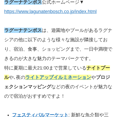
ラグーナテンボス
公式ホームページ▼
https://www.lagunatenbosch.co.jp/index.html
ラグーナテンボス
は、遊園地やプールがあるラグナ
シアの他に以下のような様々な施設が隣接してお
り、宿泊、食事、ショッピングまで、一日中満喫で
きるのが大きな魅力のテーマパークです。
特に夏期に最大21:00まで営業している
ナイトプー
ル
や､夜の
ライトアップイルミネーション
や
プロジ
ェクションマッピング
などの夜のイベントが魅力な
ので宿泊がおすすめですよ！
フェスティバルマーケット
: 新鮮な魚介類や三