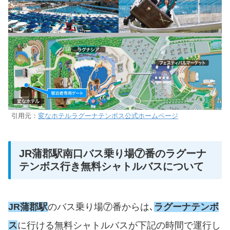
引用元：
変なホテルラグーナテンボス公式ホームページ
JR蒲郡駅南口バス乗り場⑦番のラグーナ
テンボス行き無料シャトルバスについて
JR蒲郡駅
のバス乗り場⑦番からは､
ラグーナテンボ
ス
に行ける無料シャトルバスが下記の時間で運行し