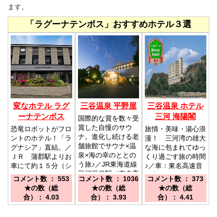
ます。
「ラグーナテンボス」おすすめホテル３選
変なホテル ラグ
三谷温泉 平野屋
三谷温泉 ホテル
ーナテンボス
三河 海陽閣
国際的な賞を数々受
賞した自慢のサウ
恐竜ロボットがフロ
旅情・美味・湯心浪
ナ。進化し続ける老
ントのホテル！「ラ
漫！ 三河湾の雄大
舗旅館でサウナ×温
グナシア」直結。／
な海に包まれてゆっ
泉×海の幸のととの
ＪＲ 蒲郡駅よりお
くり過ごす旅の時間
う旅♪／JR東海道線
車にて約１５分（シ
♪／車：東名高速音
三河三谷駅／東名高
ャトルバス有り）
羽蒲郡ＩＣ下車約２
コメント数 ： 553
コメント数 ： 1036
コメント数 ： 373
速道 音羽・蒲郡IC
５分、電車：ＪＲ三
★の数（総
★の数（総
★の数（総
より20分
河三谷駅より徒歩３
合）： 4.03
合）： 3.93
合）： 4.41
０分※送迎予約制１
０時半～１５時除く