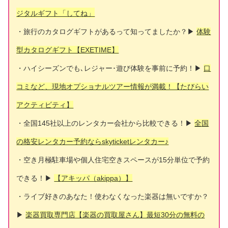
ジタルギフト「してね」
・旅行のカタログギフトがあるって知ってましたか？▶
体験
型カタログギフト【EXETIME】
・ハイシーズンでも､レジャー･遊び体験を事前に予約！▶
口
コミなど、現地オプショナルツアー情報が満載！【たびらい
アクティビティ】
・全国145社以上のレンタカー会社から比較できる！▶
全国
の格安レンタカー予約ならskyticketレンタカー♪
・空き月極駐車場や個人住宅空きスペースが15分単位で予約
できる！▶
【アキッパ（akippa）】
・ライブ好きのあなた！使わなくなった楽器は無いですか？
▶
楽器買取専門店【楽器の買取屋さん】最短30分の無料の