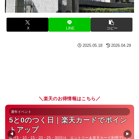
X
LINE
コピー
2025.05.18
2026.04.29
＼
／
楽天のお得情報はこちら
通年イベント
5と0のつく日｜楽天カードでポイン
トアップ
◀
▶
毎月5・10・15・20・25・30日は、エントリー＆楽天カード利用でいつ