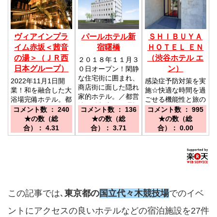
ヴィアインプラ
パールホテル新
ＳＨＩＢＵＹＡ
イム赤坂＜茜音
宿曙橋
ＨＯＴＥＬ ＥＮ
の湯＞（ＪＲ西
（渋谷ホテル エ
２０１８年１１月３
日本グループ）
ン）
０日オープン！閑静
な住宅街に囲まれ、
2022年11月1日開
感染症予防対策を実
商店街に面した隠れ
業！和を融合した大
施☆快適な時間を過
家的ホテル。／都営
浴場完備ホテル。都
ごせる機能性と旅の
地下鉄新宿線 曙橋
内主要エリアへ快適
高揚感を高める演出
コメント数 ： 240
コメント数 ： 136
コメント数 ： 995
駅A2出口より徒歩
アクセス／東京メト
を調和した居心地の
★の数（総
★の数（総
★の数（総
にて約３分
ロ千代田線赤坂駅2
いい居室。／ＪＲ渋
合）： 4.31
合）： 3.71
合）： 0.00
番出口より徒歩にて
谷駅ハチ公口より徒
約2分
歩7分
この記事では､
東京都の
国立代々木競技場
でのイベ
ントにアクセスの良いホテルなどの宿泊施設を27件