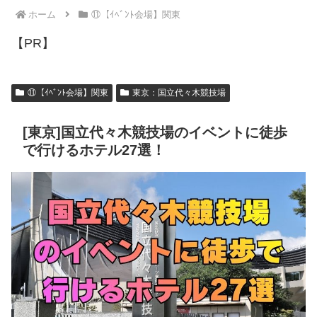
ホーム
⑪【ｲﾍﾞﾝﾄ会場】関東
【PR】
⑪【ｲﾍﾞﾝﾄ会場】関東
東京：国立代々木競技場
[東京]国立代々木競技場のイベントに徒歩
で行けるホテル27選！