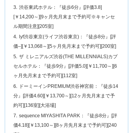
渋谷東武ホテル：『徒歩6分』[評価3.8]
[￥14,200～][9ヶ月先月末まで予約可※キャンセ
ル期間注意][205室]
lyf渋谷東京(ライフ渋谷東京)：『徒歩8分』[評
価–][￥13,068～][5ヶ月先月末まで予約可][200室]
ザ ミレニアルズ渋谷(THE MILLENNIALS)カプ
セルホテル：『徒歩9分』[評価5.0][￥11,700～][6
ヶ月先月末まで予約可][112室]
ドーミーインPREMIUM渋谷神宮前：『徒歩14
分』[評価4.60][￥13,700～][12ヶ月先月末まで予
約可][136室][大浴場]
sequence MIYASHITA PARK：『徒歩8分』[評
価4.18][￥13,100～][8ヶ月先月末まで予約可][240