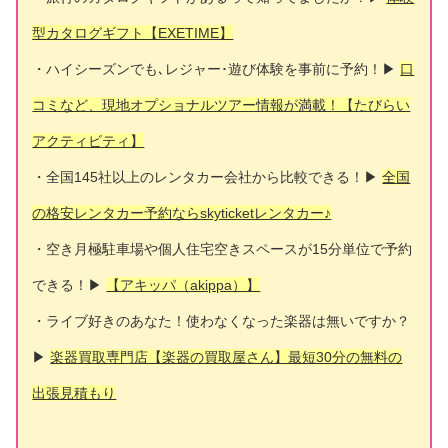
型カタログギフト【EXETIME】
・ハイシーズンでも､レジャー･遊び体験を事前に予約！▶
口
コミなど、現地オプショナルツアー情報が満載！【たびらい
アクティビティ】
・全国145社以上のレンタカー会社から比較できる！▶
全国
の格安レンタカー予約ならskyticketレンタカー♪
・空き月極駐車場や個人住宅空きスペースが15分単位で予約
できる！▶
【アキッパ（akippa）】
・ライブ好きのあなた！使わなくなった楽器は無いですか？
▶
楽器買取専門店【楽器の買取屋さん】最短30分の無料の
出張見積もり