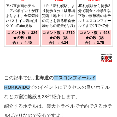
アパ直参画ホテル
ＪＲ「新札幌駅」よ
JR札幌駅から徒歩2
「アパポイントが貯
り徒歩３分！駐車場
分で朝食・小学生以
まります」全室禁煙
完備！地上１１５m
下添い寝無料のホテ
♪バストイレ洗面別
の高さを誇る朝食会
ル！エスコンフィー
☆ YouTube見放
場からの絶景がお勧
ルドまでJRで47分
題！／地下鉄 ■す
め／《ＪＲ》新札幌
／ＪＲ札幌駅 北口
コメント数 ： 324
コメント数 ： 2710
コメント数 ： 928
すきの駅5番出口徒
駅：徒歩３分 《地
徒歩２分
★の数（総
★の数（総
★の数（総
歩５分 ■中島公園
下鉄》新さっぽろ
合）： 4.40
合）： 4.34
合）： 3.75
駅徒歩６分 ■豊水
駅：徒歩１分
すすきの駅徒歩５
《車》札幌南ＩＣ・
分 ◆ＪＲ札幌駅か
大谷地ＩＣ：約１０
ら車で5分
分
この記事では､
北海道の
エスコンフィールド
HOKKAIDO
でのイベントにアクセスの良いホテル
などの宿泊施設を28件紹介します。
紹介するホテルは、楽天トラベルで予約できるホテ
ルばかりなので安心ですよ！